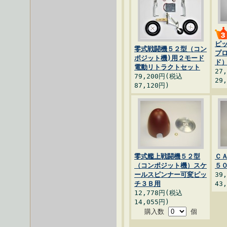
ピ
零式戦闘機５２型（コン
プ
ポジット機)用２モード
ド
電動リトラクトセット
27
79,200円(税込
29
87,120円)
零式艦上戦闘機５２型
Ｃ
（コンポジット機）スケ
５
ールスピンナー可変ピッ
39
チ３Ｂ用
43
12,778円(税込
14,055円)
購入数
個