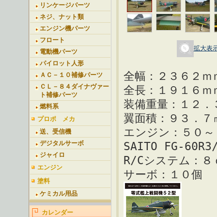
リンケージパーツ
ネジ、ナット類
エンジン機パーツ
フロート
拡大表
電動機パーツ
パイロット人形
全幅：２３６２ｍ
ＡＣ－１０補修パーツ
ＣＬ－８４ダイナヴァー
全長：１９１６ｍ
ト補修パーツ
装備重量：１２．
燃料系
翼面積：９３．７
プロポ メカ
エンジン：５０～
送、受信機
デジタルサーボ
SAITO FG-60R
ジャイロ
R/Cシステム：８
エンジン
サーボ：１０個
塗料
ケミカル用品
カレンダー