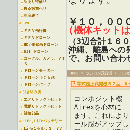
訳あり特価品
農薬散布ヘリ
生産終了
￥１０，００
FPV
(機体キット
ＦＰＶ飛行機
ＦＰＶドローン
（3辺合計１６
HD/4K録画ドローン
沖縄、離島への
DJI ドローン
で、お問い合わ
ゴーグル、カメラ、ＶＴ
Ｘ
ドローンモーター
HOME
>
ラジコン飛行機
>
コン
ドローン FC,ESC
零式艦上戦闘機５２型 Ve
ドローンパーツ
引き込み脚
コンポジット機
エアリトラクトセット
Airexを心材
電動リトラクトセット
補修部品
ます。これにより
LiPo,LiFeバッテリー
ール感がアップし
LiPo１セル：３．７V