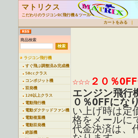
マトリクス
こだわりのラジコンRC飛行機＆ツール
カートをみる
｜
商品検索
ラジコン飛行機
すぐ飛ぶ調整済み完成機
50ccクラス
☆☆☆２０％OF
コンポジット機
双発機
エンジン飛行
120以上クラス
０％OFFにな
電動飛行機
い上げ時は定
電動ダクテッドファン機
格をメールに
電動複葉機
電動双発機
代金決済は、
絶版機
なります。