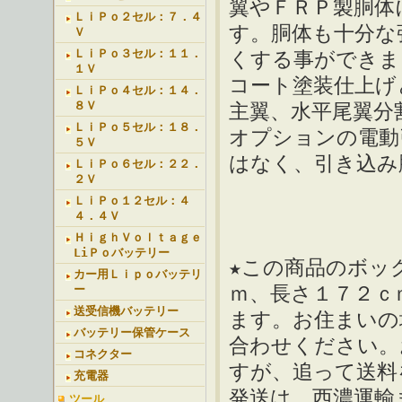
翼やＦＲＰ製胴体
ＬｉＰｏ２セル：７．４
す。胴体も十分な
Ｖ
ＬｉＰｏ３セル：１１．
くする事ができま
１Ｖ
コート塗装仕上げ
ＬｉＰｏ４セル：１４．
８Ｖ
主翼、水平尾翼分
ＬｉＰｏ５セル：１８．
オプションの電動
５Ｖ
はなく、引き込み
ＬｉＰｏ６セル：２２．
２Ｖ
ＬｉＰｏ１２セル：４
４．４Ｖ
ＨｉｇｈＶｏｌｔａｇｅ
LiＰｏバッテリー
★この商品のボッ
カー用Ｌｉｐｏバッテリ
ｍ、長さ１７２ｃ
ー
送受信機バッテリー
ます。お住まいの
バッテリー保管ケース
合わせください。
コネクター
すが、追って送料
充電器
発送は、西濃運輸
ツール