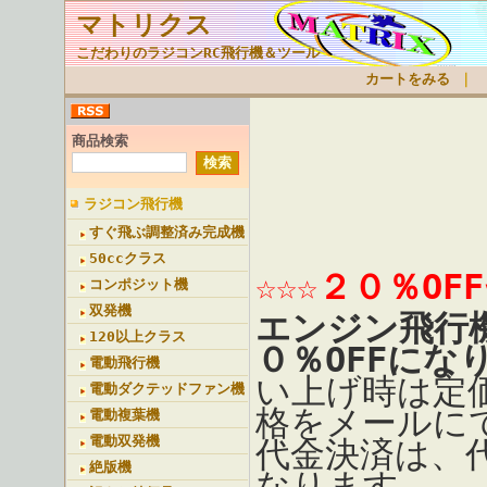
マトリクス
こだわりのラジコンRC飛行機＆ツール
カートをみる
｜
商品検索
ラジコン飛行機
すぐ飛ぶ調整済み完成機
50ccクラス
☆☆☆２０％OF
コンポジット機
双発機
エンジン飛行
120以上クラス
０％OFFにな
電動飛行機
い上げ時は定
電動ダクテッドファン機
格をメールに
電動複葉機
電動双発機
代金決済は、
絶版機
なります。