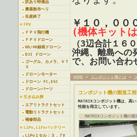
訳あり特価品
農薬散布ヘリ
生産終了
￥１０，００
FPV
(機体キット
ＦＰＶ飛行機
ＦＰＶドローン
（3辺合計１６
HD/4K録画ドローン
沖縄、離島への
DJI ドローン
で、お問い合わ
ゴーグル、カメラ、ＶＴ
Ｘ
ドローンモーター
HOME
>
コンポジット機とは
>
ドローン FC,ESC
ドローンパーツ
コンポジット機の製造工程
引き込み脚
MATRIXコンポジット機は、
エアリトラクトセット
性能を両立しています。
電動リトラクトセット
MATRIXコンポジット機の製
補修部品
LiPo,LiFeバッテリー
LiPo１セル：３．７V