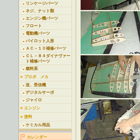
リンケージパーツ
ネジ、ナット類
エンジン機パーツ
フロート
電動機パーツ
パイロット人形
ＡＣ－１０補修パーツ
ＣＬ－８４ダイナヴァー
ト補修パーツ
燃料系
プロポ メカ
送、受信機
デジタルサーボ
ジャイロ
エンジン
塗料
ケミカル用品
カレンダー