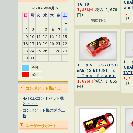
０mA
TATTU
ａｎ
＜
2026年8月
＞
1,888円
(税込 2,076
2,1
円)
日
月
火
水
木
金
土
円)
在庫切れ
1
2
3
4
5
6
7
8
9
10
11
12
13
14
15
16
17
18
19
20
21
22
23
24
25
26
27
28
29
30
31
Ｌｉ
Ｌｉｐｏ ３Ｓ-８５０
０mA
今日
mAh（３５C)JST Ｅ
TATT
定休日
－Ｔｏｐ Ｐｏｗｅｒ
1,3
1,696円
(税込 1,865
円)
円)
コンポジット機とは
MATRIXコンポジット機
とは・・
コンポジット機の製造工
程
ユーザーサポート