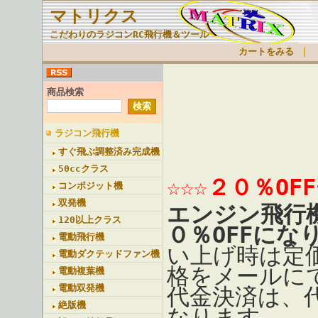
マトリクス
こだわりのラジコンRC飛行機＆ツール
カートをみる
｜
商品検索
ラジコン飛行機
すぐ飛ぶ調整済み完成機
50ccクラス
☆☆☆２０％OF
コンポジット機
双発機
エンジン飛行
120以上クラス
０％OFFにな
電動飛行機
い上げ時は定
電動ダクテッドファン機
格をメールに
電動複葉機
電動双発機
代金決済は、
絶版機
なります。