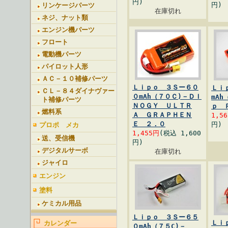
円)
円)
リンケージパーツ
在庫切れ
ネジ、ナット類
エンジン機パーツ
フロート
電動機パーツ
パイロット人形
ＡＣ－１０補修パーツ
Ｌｉｐｏ ３Ｓー６０
Ｌｉ
ＣＬ－８４ダイナヴァー
０mAh（７０Ｃ)－ＤＩ
mAh
ト補修パーツ
ＮＯＧＹ ＵＬＴＲ
ｐ 
燃料系
Ａ ＧＲＡＰＨＥＮ
1,5
Ｅ ２．０
円)
プロポ メカ
1,455円
(税込 1,600
送、受信機
円)
デジタルサーボ
在庫切れ
ジャイロ
エンジン
塗料
ケミカル用品
Ｌｉｐｏ ３Ｓー６５
Ｌｉ
カレンダー
０mAh（７５C)－