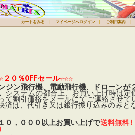
ツール
カートをみる
｜
マイページへログイン
｜
ご利用案内
｜
☆☆２０％OFFセール☆☆☆
ンジン飛行機、電動飛行機、ドローンが２
。
システムの都合上、お買い上げ時は定
って割引価格をメールにてご連絡させて
決済は、代引き又は銀行振り込みのみと
１０，０００以上お買い上げで
送料無料!
）