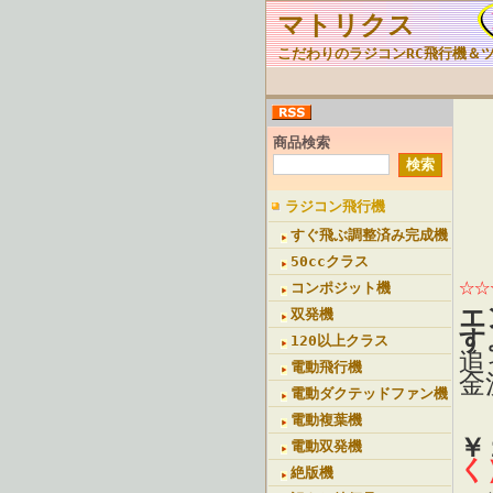
マトリクス
こだわりのラジコンRC飛行機＆
商品検索
ラジコン飛行機
すぐ飛ぶ調整済み完成機
50ccクラス
☆
コンポジット機
エ
双発機
す
120以上クラス
追
電動飛行機
金
電動ダクテッドファン機
電動複葉機
￥
電動双発機
く
絶版機