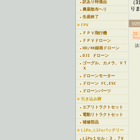
訳あり特価品
（
り
農薬散布ヘリ
生産終了
HOM
FPV
ＦＰＶ飛行機
ＦＰＶドローン
該
HD/4K録画ドローン
DJI ドローン
ゴーグル、カメラ、ＶＴ
Ｘ
ドローンモーター
ドローン FC,ESC
ドローンパーツ
引き込み脚
エアリトラクトセット
電動リトラクトセット
補修部品
LiPo,LiFeバッテリー
LiPo１セル：３．７V