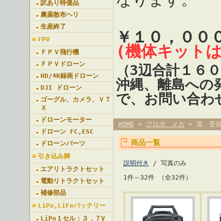
訳あり特価品
農薬散布ヘリ
生産終了
￥１０，００
FPV
(機体キット
ＦＰＶ飛行機
ＦＰＶドローン
（3辺合計１６
HD/4K録画ドローン
沖縄、離島への
DJI ドローン
で、お問い合わ
ゴーグル、カメラ、ＶＴ
Ｘ
ドローンモーター
HOME
>
プロポ メカ
> 送、受
ドローン FC,ESC
商品一覧
ドローンパーツ
引き込み脚
説明付き
/ 写真のみ
エアリトラクトセット
1件～32件 （全32件）
電動リトラクトセット
補修部品
LiPo,LiFeバッテリー
LiPo１セル：３．７V