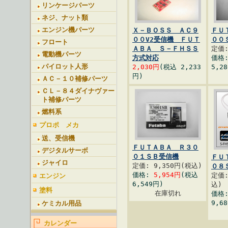
リンケージパーツ
ネジ、ナット類
エンジン機パーツ
Ｘ－ＢＯＳＳ ＡＣ９
ＦＵ
００V2受信機 ＦＵＴ
００
フロート
ＡＢＡ Ｓ－ＦＨＳＳ
定価:
電動機パーツ
方式対応
価格
パイロット人形
2,030円
(税込 2,233
5,2
円)
ＡＣ－１０補修パーツ
ＣＬ－８４ダイナヴァー
ト補修パーツ
燃料系
プロポ メカ
送、受信機
ＦＵＴＡＢＡ Ｒ３０
デジタルサーボ
０１ＳＢ受信機
ＦＵ
ジャイロ
定価: 9,350円(税込)
０８
価格:
5,954円
(税込
定価:
エンジン
6,549円)
込)
塗料
在庫切れ
価格
9,6
ケミカル用品
カレンダー