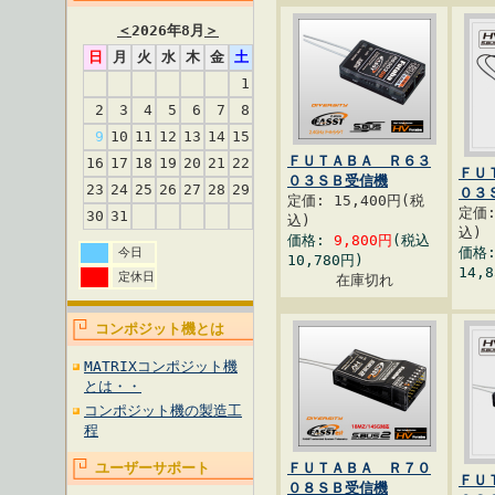
＜
2026年8月
＞
日
月
火
水
木
金
土
1
2
3
4
5
6
7
8
9
10
11
12
13
14
15
ＦＵＴＡＢＡ Ｒ６３
16
17
18
19
20
21
22
ＦＵ
０３ＳＢ受信機
23
24
25
26
27
28
29
０３
定価: 15,400円(税
定価:
30
31
込)
込)
価格:
9,800円
(税込
価格
今日
10,780円)
14,
定休日
在庫切れ
コンポジット機とは
MATRIXコンポジット機
とは・・
コンポジット機の製造工
程
ユーザーサポート
ＦＵＴＡＢＡ Ｒ７０
ＦＵ
０８ＳＢ受信機