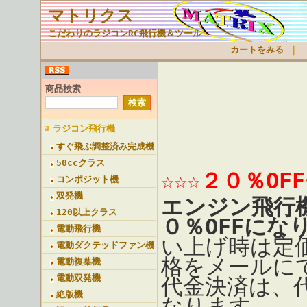
マトリクス
こだわりのラジコンRC飛行機＆ツール
カートをみる
｜
商品検索
ラジコン飛行機
すぐ飛ぶ調整済み完成機
50ccクラス
☆☆☆２０％OF
コンポジット機
双発機
エンジン飛行
120以上クラス
０％OFFにな
電動飛行機
い上げ時は定
電動ダクテッドファン機
格をメールに
電動複葉機
電動双発機
代金決済は、
絶版機
なります。