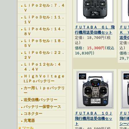
ＬｉＰｏ２セル：７．４
Ｖ
ＬｉＰｏ３セル：１１．
１Ｖ
ＦＵＴＡＢＡ ６Ｌ 飛
ＦＵ
ＬｉＰｏ４セル：１４．
行機用送受信機セット
Ｋ 
８Ｖ
定価: 18,700円(税
送受
ＬｉＰｏ５セル：１８．
込)
定価:
５Ｖ
価格:
15,300円
(税込
込)
ＬｉＰｏ６セル：２２．
16,830円)
価格
２Ｖ
29,
ＬｉＰｏ１２セル：４
４．４Ｖ
ＨｉｇｈＶｏｌｔａｇｅ
LiＰｏバッテリー
カー用Ｌｉｐｏバッテリ
ー
送受信機バッテリー
バッテリー保管ケース
ＦＵＴＡＢＡ １０Ｊ
ＦＵ
コネクター
飛行機用送受信機セッ
飛行
充電器
ト
シー
ツール
定価: 49,500円(税
定価: