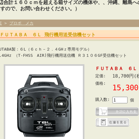
3辺合計１６０ｃｍを超える箱サイズの機体や、、沖縄、離島へ
ますので、お問い合わせください。）
E
>
プロポ メカ
ＦＵＴＡＢＡ ６Ｌ 飛行機用送受信機セット
FUTABA製：６L（６ｃｈ－２．４GHｚ専用モデル）
.4GHz （T-FHSS AIR)飛行機用送信機 Ｒ３１０６GF受信機セット
ＦＵＴＡＢＡ ６Ｌ
18,700円(
定価:
価格:
15,3
購入数:
個