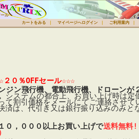
ツール
カートをみる
｜
マイページへログイン
｜
ご利用案内
｜
☆☆２０％OFFセール☆☆☆
ンジン飛行機、電動飛行機、ドローンが２
。
システムの都合上、お買い上げ時は定
って割引価格をメールにてご連絡させて
決済は、代引き又は銀行振り込みのみと
１０，０００以上お買い上げで
送料無料!
）