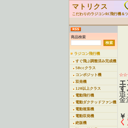
マトリクス
こだわりのラジコンRC飛行機＆
商品検索
ラジコン飛行機
すぐ飛ぶ調整済み完成機
50ccクラス
☆
コンポジット機
エ
双発機
す
120以上クラス
追
電動飛行機
金
電動ダクテッドファン機
電動複葉機
￥
電動双発機
く
絶版機