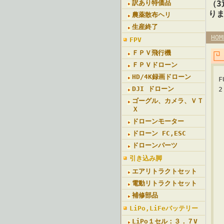
訳あり特価品
（
り
農薬散布ヘリ
生産終了
HOM
FPV
ＦＰＶ飛行機
ＦＰＶドローン
HD/4K録画ドローン
DJI ドローン
2
ゴーグル、カメラ、ＶＴ
Ｘ
ドローンモーター
ドローン FC,ESC
ドローンパーツ
引き込み脚
エアリトラクトセット
電動リトラクトセット
補修部品
LiPo,LiFeバッテリー
LiPo１セル：３．７V