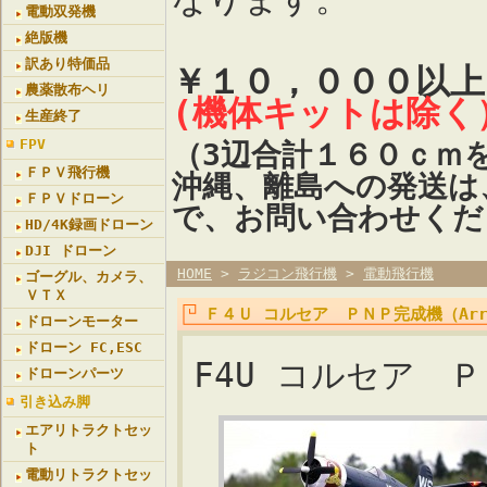
電動双発機
絶版機
訳あり特価品
￥１０，０００以
農薬散布ヘリ
(機体キットは除く
生産終了
FPV
（3辺合計１６０ｃｍ
ＦＰＶ飛行機
沖縄、離島への発送は
ＦＰＶドローン
で、お問い合わせくだ
HD/4K録画ドローン
DJI ドローン
HOME
>
ラジコン飛行機
>
電動飛行機
ゴーグル、カメラ、
ＶＴＸ
Ｆ４Ｕ コルセア ＰＮＰ完成機（Arro
ドローンモーター
ドローン FC,ESC
F4U コルセア Ｐ
ドローンパーツ
引き込み脚
エアリトラクトセッ
ト
電動リトラクトセッ