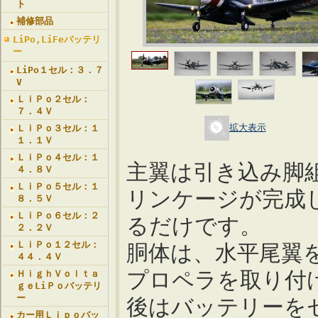
ト
補修部品
LiPo,LiFeバッテリ
ー
LiPo１セル：３．７
V
ＬｉＰｏ２セル：
７．４Ｖ
拡大表示
ＬｉＰｏ３セル：１
１．１Ｖ
ＬｉＰｏ４セル：１
主翼は引き込み脚
４．８Ｖ
ＬｉＰｏ５セル：１
リンケージが完成
８．５Ｖ
ＬｉＰｏ６セル：２
るだけです。
２．２Ｖ
ＬｉＰｏ１２セル：
胴体は、水平尾翼
４４．４Ｖ
プロペラを取り付
ＨｉｇｈＶｏｌｔａ
ｇｅLiＰｏバッテリ
ー
後はバッテリーを
カー用Ｌｉｐｏバッ