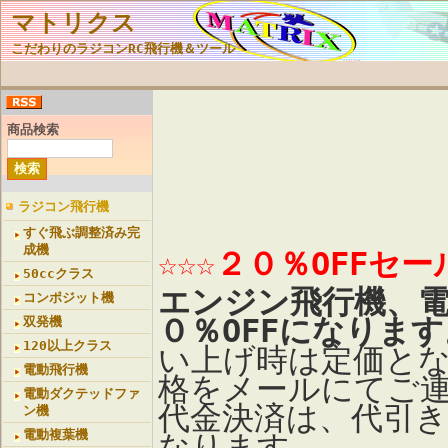
マトリクス
こだわりのラジコンRC飛行機＆ツール
商品検索
ラジコン飛行機
すぐ飛ぶ調整済み完
成機
☆☆☆２０％OFFセー
50ccクラス
エンジン飛行機、
コンポジット機
０％OFFになります
双発機
120以上クラス
い上げ時は定価と
電動飛行機
格をメールにてご
電動ダクテッドファ
代金決済は、代引
ン機
電動複葉機
なります。