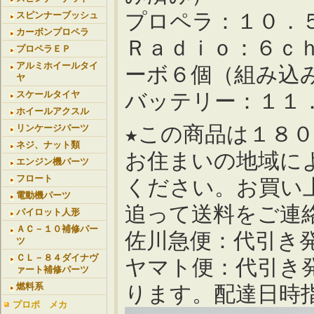
プロペラ：１０．
スピンナーブッシュ
カーボンプロペラ
Ｒａｄｉｏ：６ｃ
プロペラＥＰ
アルミホイールタイ
ーボ６個（組み込
ヤ
バッテリー：１１．
スケールタイヤ
ホイールアクスル
★この商品は１８
リンケージパーツ
ネジ、ナット類
お住まいの地域に
エンジン機パーツ
フロート
ください。お買い
電動機パーツ
追って送料をご連
パイロット人形
ＡＣ－１０補修パー
佐川急便：代引き
ツ
ＣＬ－８４ダイナヴ
ヤマト便：代引き
ァート補修パーツ
燃料系
ります。配達日時
プロポ メカ