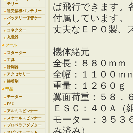
ば飛行できます。
テリー
送受信機バッテリー
付属しています。
バッテリー保管ケー
ス
丈夫なＥＰＯ製、
コネクター
充電器
ツール
機体緒元
スターター
工具
全長：８８０ｍｍ
計測器
全幅：１１００ｍ
アクセサリー
接着剤
重量：１２６０ｇ
部品
翼面荷重：５８．
モーター
ESC
ＥＳＣ：４０Ａ（
アルミスピンナー
モーター：３５３
スケールスピンナー
プロペラアダプター
み済み）
スピンナーナット