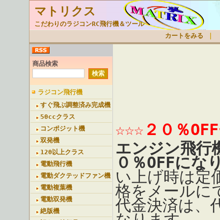
マトリクス
こだわりのラジコンRC飛行機＆ツール
カートをみる
｜
商品検索
ラジコン飛行機
すぐ飛ぶ調整済み完成機
50ccクラス
☆☆☆２０％OF
コンポジット機
双発機
エンジン飛行
120以上クラス
０％OFFにな
電動飛行機
い上げ時は定
電動ダクテッドファン機
格をメールに
電動複葉機
電動双発機
代金決済は、
絶版機
なります。