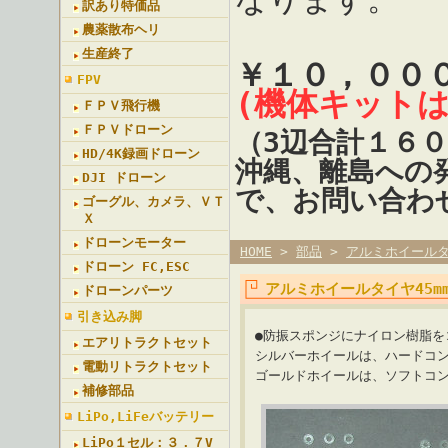
訳あり特価品
農薬散布ヘリ
生産終了
￥１０，００
FPV
(機体キット
ＦＰＶ飛行機
ＦＰＶドローン
（3辺合計１６
HD/4K録画ドローン
沖縄、離島への
DJI ドローン
で、お問い合わ
ゴーグル、カメラ、ＶＴ
Ｘ
ドローンモーター
HOME
>
部品
>
アルミホイール
ドローン FC,ESC
アルミホイールタイヤ45m
ドローンパーツ
引き込み脚
●防振スポンジにナイロン樹脂を
エアリトラクトセット
シルバーホイールは、ハードコ
電動リトラクトセット
ゴールドホイールは、ソフトコ
補修部品
LiPo,LiFeバッテリー
LiPo１セル：３．７V