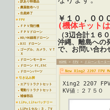
訳あり特価品
農薬散布ヘリ
生産終了
￥１０，００
FPV
(機体キット
ＦＰＶ飛行機
ＦＰＶドローン
（3辺合計１６
HD/4K録画ドローン
沖縄、離島への
DJI ドローン
で、お問い合わ
ゴーグル、カメラ、ＶＴ
Ｘ
ドローンモーター
HOME
>
FPV
>
ドローンモーター
ドローン FC,ESC
New Xing2 2207 FPV M
ドローンパーツ
引き込み脚
Xing2 2207 FP
エアリトラクトセット
KV値：２７５０
電動リトラクトセット
補修部品
LiPo,LiFeバッテリー
LiPo１セル：３．７V