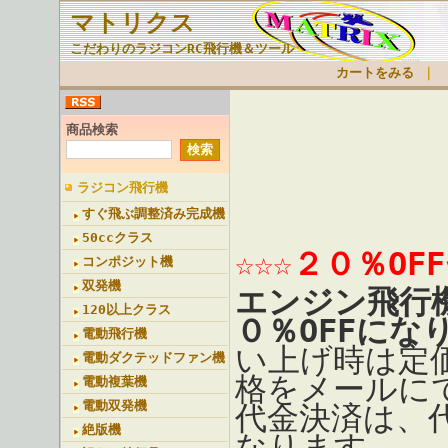
マトリクス
こだわりのラジコンRC飛行機＆ツール
カートをみる
｜
商品検索
ラジコン飛行機
すぐ飛ぶ調整済み完成機
50ccクラス
☆☆☆２０％OF
コンポジット機
双発機
エンジン飛行
120以上クラス
０％OFFにな
電動飛行機
い上げ時は定
電動ダクテッドファン機
格をメールに
電動複葉機
電動双発機
代金決済は、
絶版機
なります。