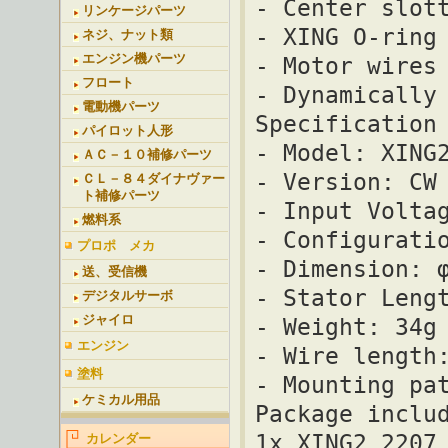
- Center slot
リンケージパーツ
- XING O-ring
ネジ、ナット類
エンジン機パーツ
- Motor wires
フロート
- Dynamically
電動機パーツ
Specification
パイロット人形
- Model: XING
ＡＣ－１０補修パーツ
- Version: CW
ＣＬ－８４ダイナヴァー
ト補修パーツ
- Input Volta
燃料系
- Configurati
プロポ メカ
- Dimension: 
送、受信機
- Stator Leng
デジタルサーボ
ジャイロ
- Weight: 34g
エンジン
- Wire length
塗料
- Mounting pa
ケミカル用品
Package inclu
1x XING2 2207
カレンダー